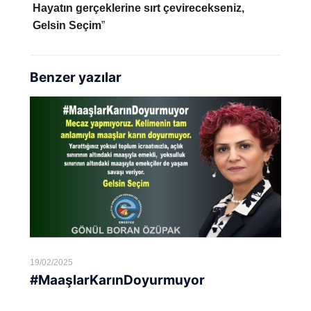
H
ayatın gerçeklerine sırt çevirecekseniz,
Gelsin Seçim
”
Benzer yazılar
19/02/2025
#MaaşlarKarınDoyurmuyor