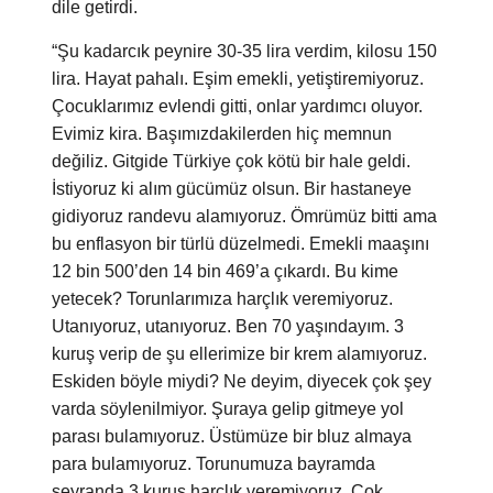
dile getirdi.
“Şu kadarcık peynire 30-35 lira verdim, kilosu 150
lira. Hayat pahalı. Eşim emekli, yetiştiremiyoruz.
Çocuklarımız evlendi gitti, onlar yardımcı oluyor.
Evimiz kira. Başımızdakilerden hiç memnun
değiliz. Gitgide Türkiye çok kötü bir hale geldi.
İstiyoruz ki alım gücümüz olsun. Bir hastaneye
gidiyoruz randevu alamıyoruz. Ömrümüz bitti ama
bu enflasyon bir türlü düzelmedi. Emekli maaşını
12 bin 500’den 14 bin 469’a çıkardı. Bu kime
yetecek? Torunlarımıza harçlık veremiyoruz.
Utanıyoruz, utanıyoruz. Ben 70 yaşındayım. 3
kuruş verip de şu ellerimize bir krem alamıyoruz.
Eskiden böyle miydi? Ne deyim, diyecek çok şey
varda söylenilmiyor. Şuraya gelip gitmeye yol
parası bulamıyoruz. Üstümüze bir bluz almaya
para bulamıyoruz. Torunumuza bayramda
seyranda 3 kuruş harçlık veremiyoruz. Çok