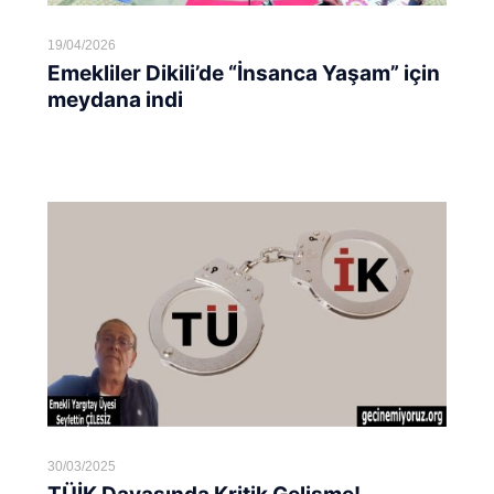
19/04/2026
Emekliler Dikili’de “İnsanca Yaşam” için
meydana indi
Devamını oku...
30/03/2025